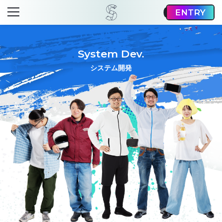
ENTRY
System Dev.
システム開発
ター
テム開発
クオフィス