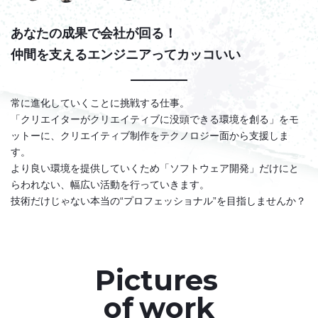
あなたの成果で会社が回る！
仲間を支えるエンジニアってカッコいい
常に進化していくことに挑戦する仕事。
「クリエイターがクリエイティブに没頭できる環境を創る」をモ
ットーに、クリエイティブ制作をテクノロジー面から支援しま
す。
より良い環境を提供していくため「ソフトウェア開発」だけにと
らわれない、幅広い活動を行っていきます。
技術だけじゃない本当の“プロフェッショナル”を目指しませんか？
P
i
c
t
u
r
e
s
o
f
w
o
r
k